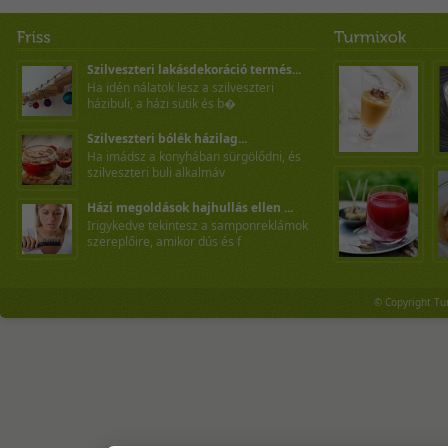
Szilveszteri lakásdekoráció termés...
Ha idén nálatok lesz a szilveszteri
házibuli, a házi sütik és b�
Szilveszteri bólék házilag...
Ha imádsz a konyhában sürgölődni, és
szilveszteri buli alkalmáv
Házi megoldások hajhullás ellen ...
Irigykedve tekintesz a samponreklámok
szereplőire, amikor dús és f
© Copyright Tu