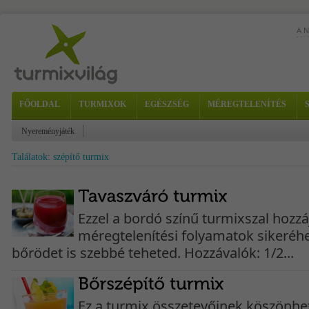
A 
FŐOLDAL
TURMIXOK
EGÉSZSÉG
MÉREGTELENÍTÉS
Nyereményjáték
Találatok: szépítő turmix
Ezzel a bordó színű turmixszal hozzá
méregtelenítési folyamatok sikeréh
bőrödet is szebbé teheted. Hozzávalók: 1/2...
Ez a turmix összetevőinek köszönhe