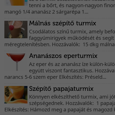
tenni a bőrt, és nagyon-nagyon finom
mangó 1/4 ananász 2 sárgarépa 1...
Csodálatos színű turmix, amely befo
faggyúmirigyek működését és segít
méregtelenítésben. Hozzávalók: 15 dkg málna 
Az eper és az ananász íze külön-külö
együtt viszont fantasztikus. Hozzáva
narancs 5-6 szem eper Elkészítés: Préseld...
Könnyen elkészíthető turmix, ami jót
szépségednek. Hozzávalók: 1 papaja
Elkészítés: Hámozd meg a papaját és magozd ki