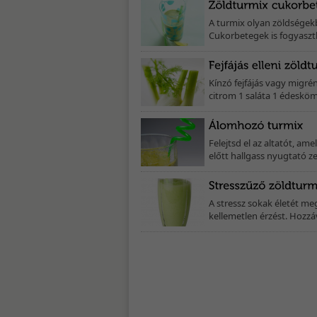
A turmix olyan zöldségekb
Cukorbetegek is fogyaszth
Kínzó fejfájás vagy migré
citrom 1 saláta 1 édesköm
Felejtsd el az altatót, am
előtt hallgass nyugtató zen
A stressz sokak életét me
kellemetlen érzést. Hozzáva