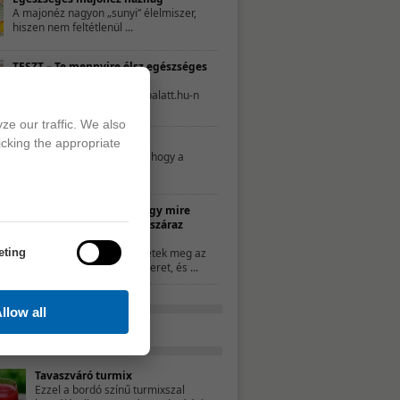
A majonéz nagyon „sunyi” élelmiszer,
hiszen nem feltétlenül ...
TESZT – Te mennyire élsz egészséges
életet?
A következő tesztet a 21napalatt.hu-n
találtuk. Egyszerűen csak ...
ze our traffic. We also
Mit nassoljon a gyerek?
icking the appropriate
Néhány szülő úgy gondolja, hogy a
nassolás rosszat ...
10 ötlet, hogy mire
használd a száraz
kenyeret
eting
Ha nem ettétek meg az
összes kenyeret, és ...
llow all
Tavaszváró turmix
Ezzel a bordó színű turmixszal