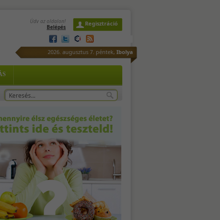
Üdv az oldalon!
Regisztráció
Belépés
2026. augusztus 7. péntek,
Ibolya
ÁS