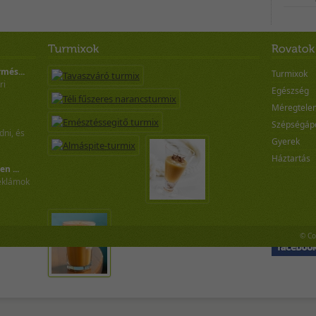
rmés...
Turmixok
ri
Egészség
Méregtelen
Szépségáp
ni, és
Gyerek
Háztartás
n ...
reklámok
Csatlakozz:
© Co