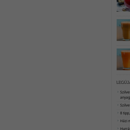
Szilv
anyag
Szilve
8 tipp
Házi 
Hurrá,