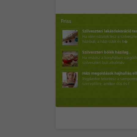
Szilveszteri lakásdekoráció te
Ha idén nálatok lesz a szilveszte
házibuli, a házi sütik és b�
Szilveszteri bólék házilag...
Ha imádsz a konyhában sürgölőd
szilveszteri buli alkalmáv
Házi megoldások hajhullás elle
Irigykedve tekintesz a sampon
szereplőire, amikor dús és f