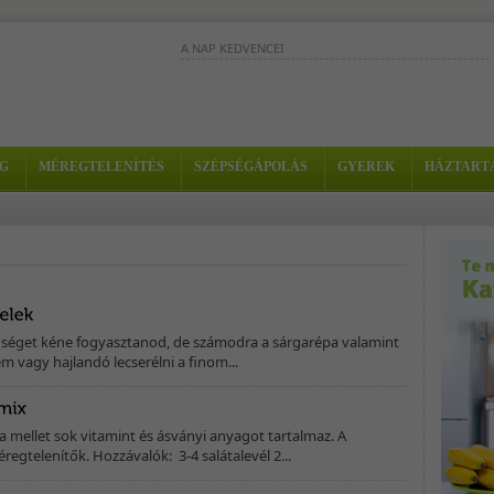
A NAP KEDVENCEI
Ezzel a bordó színű turmixszal
hozzájárulhatsz a méregtelenítési
folyamatok sikeréhez, miközben a
bőrödet is...
G
MÉREGTELENÍTÉS
SZÉPSÉGÁPOLÁS
GYEREK
HÁZTART
A cékla, az alma és a sárgarépa külön-
külön is kitűnő vitaminforrás. Ezzel a
turmix-szal elképesztően...
A tea elkészítéséhez
ízlésednek megfelelően
bármilyen gyógyteát használhatsz: kamilla,
fodormenta, édeskömény,...
séget kéne fogyasztanod, de számodra a sárgarépa valamint
m vagy hajlandó lecserélni a finom...
a mellet sok vitamint és ásványi anyagot tartalmaz. A
regtelenítők. Hozzávalók: 3-4 salátalevél 2...