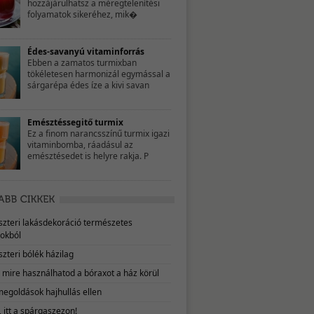
hozzájárulhatsz a méregtelenítési
folyamatok sikeréhez, mik�
Édes-savanyú vitaminforrás
Ebben a zamatos turmixban
tökéletesen harmonizál egymással a
sárgarépa édes íze a kivi savan
Emésztéssegitő turmix
Ez a finom narancsszínű turmix igazi
vitaminbomba, ráadásul az
emésztésedet is helyre rakja. P
eszteri lakásdekoráció természetes
okból
szteri bólék házilag
, mire használhatod a bóraxot a ház körül
megoldások hajhullás ellen
 itt a spárgaszezon!