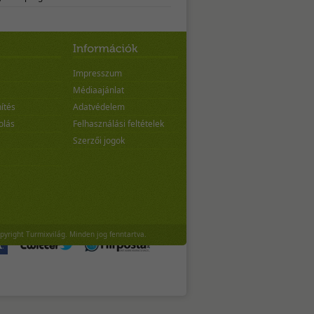
Impresszum
Médiaajánlat
ítés
Adatvédelem
olás
Felhasználási feltételek
Szerzői jogok
pyright Turmixvilág. Minden jog fenntartva.