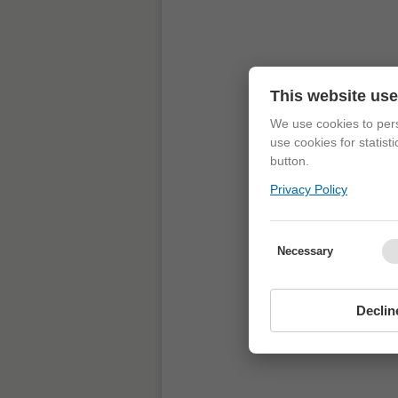
This website us
We use cookies to pers
use cookies for statist
button.
Privacy Policy
Necessary
Declin