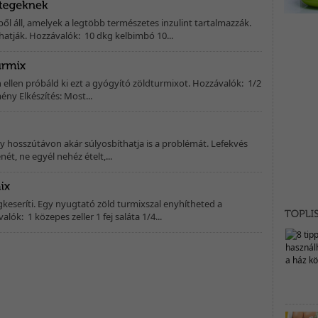
ől áll, amelyek a legtöbb természetes inzulint tartalmazzák.
atják. Hozzávalók: 10 dkg kelbimbó 10...
n ellen próbáld ki ezt a gyógyító zöldturmixot. Hozzávalók: 1/2
ény Elkészítés: Most...
ely hosszútávon akár súlyosbíthatja is a problémát. Lefekvés
ét, ne egyél nehéz ételt,...
gkeseríti. Egy nyugtató zöld turmixszal enyhítheted a
lók: 1 közepes zeller 1 fej saláta 1/4...