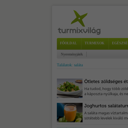
FŐOLDAL
TURMIXOK
EGÉSZSÉ
Nyereményjáték
Találatok: saláta
Ha tudod, hogy több zöld
a káposzta nyúlkaja, és ne
A saláta magas víztartalm
sötétebb levelek kiváló mé