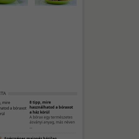
8 tipp, mire
használhatod a bóraxot
a ház körül
A bórax egy természetes
ásványi anyag, más néven
...
Egészséges majonéz házilag