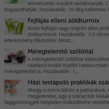
természetes inzulint tartalmazzák. 
fogyaszthatják. Hozzávalók: 10 dkg kelbimbó 1
Kínzó fejfájás vagy migrén ellen prób
zöldturmixot. Hozzávalók: 1/2 citrom
édeskömény Elkészítés: Most...
A méregtelenítő szőlőital elkészíté
ráadásul kiváló tisztító hatása miat
méregtelenítő is. Hozzávalók: 1...
Ahogy a zsíros bőrön a pattanások,
megjelenése, úgy a száraz bőr kialak
faggyúmirigyek helytelen működésére vezethet