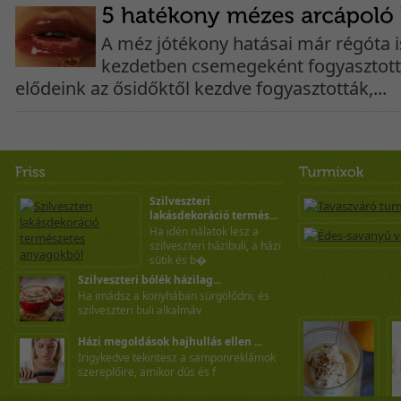
A méz jótékony hatásai már régóta 
kezdetben csemegeként fogyasztott 
elődeink az ősidőktől kezdve fogyasztották,...
Szilveszteri
lakásdekoráció termés...
Ha idén nálatok lesz a
szilveszteri házibuli, a házi
sütik és b�
Szilveszteri bólék házilag...
Ha imádsz a konyhában sürgölődni, és
szilveszteri buli alkalmáv
Házi megoldások hajhullás ellen ...
Irigykedve tekintesz a samponreklámok
szereplőire, amikor dús és f