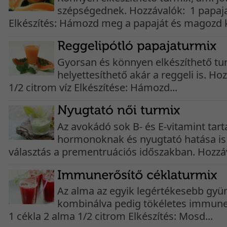
szépségednek. Hozzávalók: 1 papaja
Elkészítés: Hámozd meg a papaját és magozd ki
Gyorsan és könnyen elkészíthető tur
helyettesíthető akár a reggeli is. Ho
1/2 citrom víz Elkészítése: Hámozd...
Az avokádó sok B- és E-vitamint tarta
hormonoknak és nyugtató hatása is 
választás a prementruációs időszakban. Hozzáv
Az alma az egyik legértékesebb gyü
kombinálva pedig tökéletes immune
1 cékla 2 alma 1/2 citrom Elkészítés: Mosd...