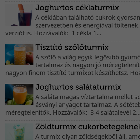
A céklában található cukrok gyorsan
szervezetben és energiával töltenek.
verziót is. Hozzávalók: 1 cékla 1...
A szőlő a világ egyik legősibb gyümö
tartalmaz és nagyon jó méregtelenít
nagyon finom tisztító turmixot készíthetsz. Hoz
A saláta magas víztartalma mellet s
ásványi anyagot tartalmaz. A sötéteb
méregtelenítők. Hozzávalók: 3-4 salátalevél 2..
A turmix olyan zöldségekből áll, am