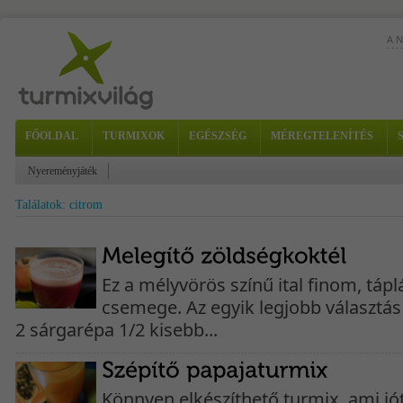
A 
FŐOLDAL
TURMIXOK
EGÉSZSÉG
MÉREGTELENÍTÉS
Nyereményjáték
Ugy
Találatok: citrom
Ez a mélyvörös színű ital finom, tápl
csemege. Az egyik legjobb választás
2 sárgarépa 1/2 kisebb...
Könnyen elkészíthető turmix, ami jót