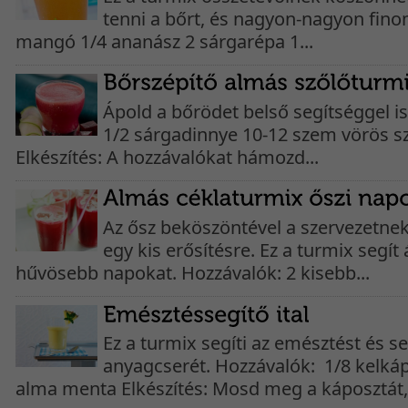
tenni a bőrt, és nagyon-nagyon finom
mangó 1/4 ananász 2 sárgarépa 1...
Ápold a bőrödet belső segítséggel i
1/2 sárgadinnye 10-12 szem vörös sz
Elkészítés: A hozzávalókat hámozd...
Az ősz beköszöntével a szervezetnek
egy kis erősítésre. Ez a turmix segít 
hűvösebb napokat. Hozzávalók: 2 kisebb...
Ez a turmix segíti az emésztést és se
anyagcserét. Hozzávalók: 1/8 kelká
alma menta Elkészítés: Mosd meg a káposztát,.