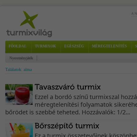
A 
FŐOLDAL
TURMIXOK
EGÉSZSÉG
MÉREGTELENÍTÉS
a t
Nyereményjáték
imm
Találatok: alma
Ezzel a bordó színű turmixszal hozzá
méregtelenítési folyamatok sikeréh
bőrödet is szebbé teheted. Hozzávalók: 1/2...
Ez a turmix összetevőinek köszönhe