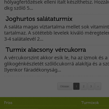
hólyagfertőzések elleni italt készíthetsz. Hozz
dkg szőlő 5...
A saláta magas víztartalma mellet sok vitamin
tartalmaz. A sötétebb levelek kiváló méregtele
3-4 salátalevél 2...
A vércukorszint akkor esik le, ha az izmok és a
glikogénkészletét szőlőcukorrá alakítja és a s
Ilyenkor fáradékonyság...
Oldalak:
1
2
3
›