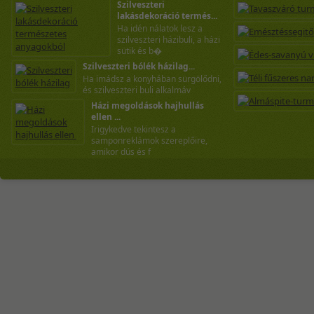
Szilveszteri
lakásdekoráció termés...
Ha idén nálatok lesz a
szilveszteri házibuli, a házi
sütik és b�
Szilveszteri bólék házilag...
Ha imádsz a konyhában sürgölődni,
és szilveszteri buli alkalmáv
Házi megoldások hajhullás
ellen ...
Irigykedve tekintesz a
samponreklámok szereplőire,
amikor dús és f