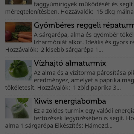
faggyúmirigyek működését és segít
méregtelenítésben. Hozzávalók: 15 dkg málna 
A sárgarépa, alma és gyömbér tökél
ízharmóniát alkot. Ideális és gyors re
Hozzávalók: 2 kisebb sárgarépa 1...
Az alma és a vízitorma párosítása pi
eredményez, amelyet a paprika mag
tökéletesít. Hozzávalók: 1 zöld paprika 3...
Ez a zöldes turmix egy valódi energ
fertőzések legyőzésében is segít. Ho
alma 1 sárgarépa Elkészítés: Hámozd...