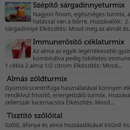
Nagyon finom, egészséges turmix, 
hatással van a bőrre. Hozzávalók: 2
sárgadinnye Elkészítés: Mosd meg az almát és.
Az alma az egyik legértékesebb gyü
kombinálva pedig tökéletes immune
1 cékla 2 alma 1/2 citrom Elkészítés: Mosd...
Gyümölcscentrifuga használatával könnyen elk
rendkívül frissítő, energetizáló turmix. Hozzáv
zellerszár lucernacsíra Elkészítés: Mosd...
Szőlő, áfonya és alma hozzáadásával kitűnő tisz