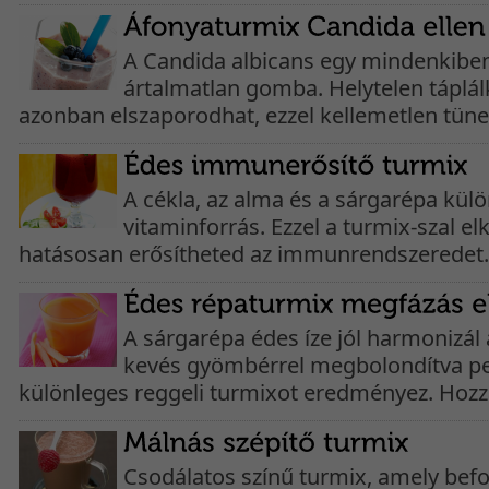
A Candida albicans egy mindenkiben
ártalmatlan gomba. Helytelen táplá
azonban elszaporodhat, ezzel kellemetlen tünet
A cékla, az alma és a sárgarépa külö
vitaminforrás. Ezzel a turmix-szal e
hatásosan erősítheted az immunrendszeredet. 
A sárgarépa édes íze jól harmonizál 
kevés gyömbérrel megbolondítva pe
különleges reggeli turmixot eredményez. Hozzá
Csodálatos színű turmix, amely befo