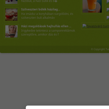
házibuli, a házi sütik és b�
Szilveszteri bólék házilag...
Ha imádsz a konyhában sürgölődni, és
szilveszteri buli alkalmáv
Házi megoldások hajhullás ellen ...
Irigykedve tekintesz a samponreklámok
szereplőire, amikor dús és f
© Copyright Tu