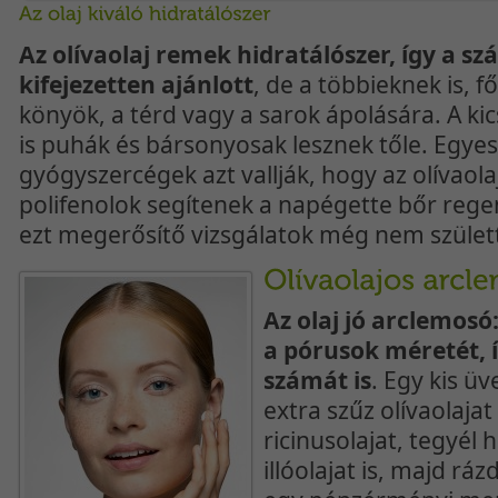
Az olívaolaj remek hidratálószer, így a s
kifejezetten ajánlott
, de a többieknek is, f
könyök, a térd vagy a sarok ápolására. A ki
is puhák és bársonyosak lesznek tőle. Egyes
gyógyszercégek azt vallják, hogy az olívaola
polifenolok segítenek a napégette bőr reg
ezt megerősítő vizsgálatok még nem szület
Az olaj jó arclemosó
a pórusok méretét, 
számát is
. Egy kis ü
extra szűz olívaolajat
ricinusolajat, tegyél
illóolajat is, majd ráz