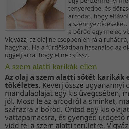
egy pénzérményi men
tenyeredbe, és dörzsöl
arcodat, hogy eltávol
a szennyeződéseket. 
a bőröd egy meleg viz
Vigyázz, az olaj ne cseppenjen rá a ruhádra,
hagyhat. Ha a fürdőkádban használod az ol
ügyelj arra, hogy el ne csússz.
Az olaj a szem alatti sötét karikák 
tökéletes
. Keverj össze ugyanannyi o
mandulaolajat egy kis üvegcsében, m
jól. Mosd le az arcodról a sminket, ma
szárazra a bőröd. Öntsd egy kis olaja
vattapamacsra, és gyengéd ütögető 
vidd fel a szem alatti területre. Vigyá