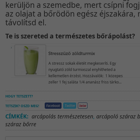
kerüljön a szemedbe, mert csípni fogj
az olajat a bőrödön egész éjszakára,
távolítsd el.
Te is szereted a természetes bőrápolást?
A stressz sokak életét megkeseríti. Egy
nyugtató zöld turmixszal enyhítheted a
kellemetlen érzést. Hozzávalók: 1 közepes
zeller 1 fej saláta 1/4 ananász friss tárko...
HOGY TETSZETT?
TETSZIK? OSZD MEG!
CÍMKÉK:
arcápolás természetesen
,
arcápoló száraz 
száraz bőrre