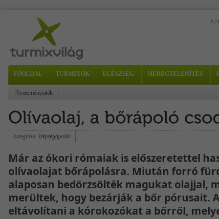
A 
FŐOLDAL
TURMIXOK
EGÉSZSÉG
MÉREGTELENÍTÉS
egy
Nyereményjáték
ízv
Ez 
any
Hoz
Kategória:
Szépségápolás
Már az ókori rómaiak is előszeretettel ha
olívaolajat bőrápolásra. Miután forró für
alaposan bedörzsölték magukat olajjal, m
merültek, hogy bezárják a bőr pórusait. Az
eltávolítani a kórokozókat a bőrről, mely