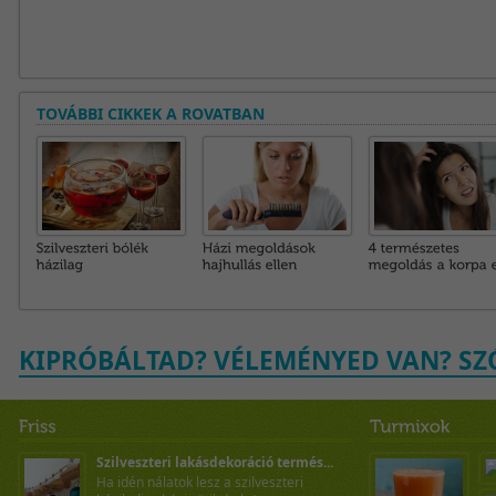
TOVÁBBI CIKKEK A ROVATBAN
KIPRÓBÁLTAD? VÉLEMÉNYED VAN? SZÓ
Szilveszteri lakásdekoráció termés...
Ha idén nálatok lesz a szilveszteri