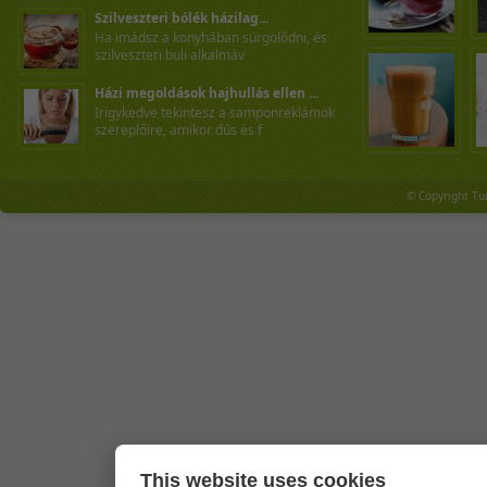
Szilveszteri bólék házilag...
Ha imádsz a konyhában sürgölődni, és
szilveszteri buli alkalmáv
Házi megoldások hajhullás ellen ...
Irigykedve tekintesz a samponreklámok
szereplőire, amikor dús és f
© Copyright Tu
This website uses cookies