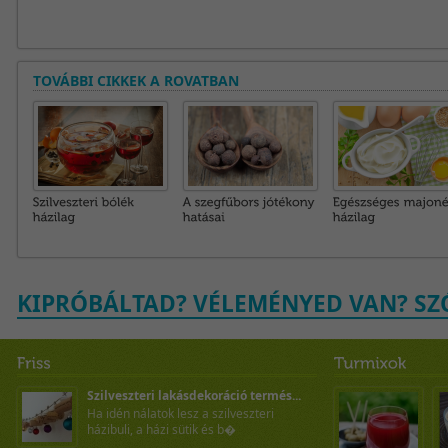
TOVÁBBI CIKKEK A ROVATBAN
KIPRÓBÁLTAD? VÉLEMÉNYED VAN? SZÓ
Szilveszteri lakásdekoráció termés...
Ha idén nálatok lesz a szilveszteri
házibuli, a házi sütik és b�