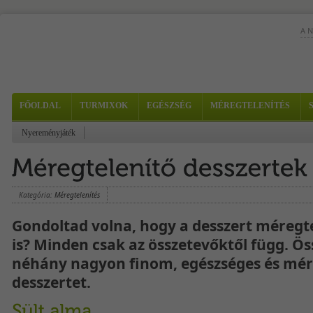
A 
FŐOLDAL
TURMIXOK
EGÉSZSÉG
MÉREGTELENÍTÉS
Ez 
fer
kiw
Nyereményjáték
Kön
szé
Elk
Kategória:
Méregtelenítés
Gondoltad volna, hogy a desszert méregt
is? Minden csak az összetevőktől függ. Ö
néhány nagyon finom, egészséges és mér
desszertet.