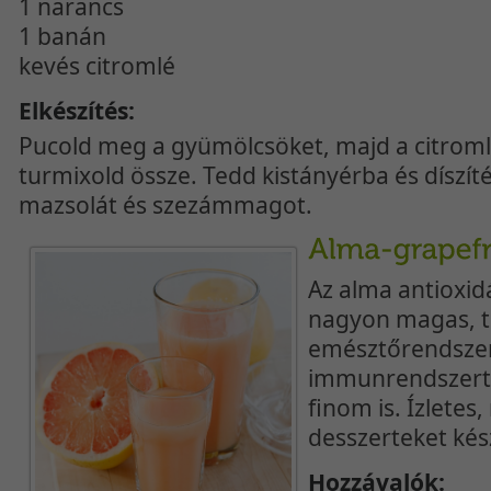
1 narancs
1 banán
kevés citromlé
Elkészítés:
Pucold meg a gyümölcsöket, majd a citroml
turmixold össze. Tedd kistányérba és díszít
mazsolát és szezámmagot.
Az alma antioxid
nagyon magas, ti
emésztőrendszert
immunrendszert,
finom is. Ízletes
desszerteket kész
Hozzávalók: