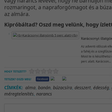
vagy narancs levével, hogy ne barnuljon me
rozmaringot, a napraforgómagot és a búzac
az almára.
Kipróbáltad? Oszd meg velünk, hogy ízlet
Az adventi időszak elk
a fahéj és a szegfűszeg
Most te is készíthetsz i
perc alatt. Karácson...
HOGY TETSZETT?
TETSZIK? OSZD MEG!
CÍMKÉK:
alma
,
banán
,
búzacsíra
,
desszert
,
édesség
,
méregtelenítés
,
narancs