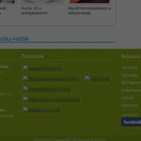
ZÓLJ HOZZÁ!
rmés...
Turmixok
ri
Egészség
Méregtelen
Szépségáp
ni, és
Gyerek
Háztartás
n ...
Csatlakozz:
reklámok
© Copyright Turmixvilág. Minden jog fenntartva.