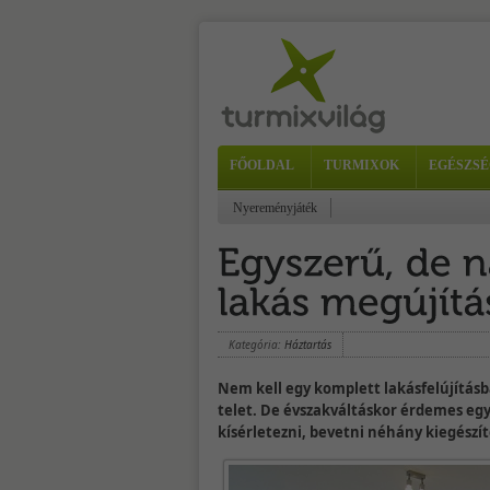
FŐOLDAL
TURMIXOK
EGÉSZSÉ
Nyereményjáték
Kategória:
Háztartás
Nem kell egy komplett lakásfelújítás
telet. De évszakváltáskor érdemes egy-
kísérletezni, bevetni néhány kiegészít