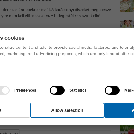
ndenki az ünnepekre készül. A karácsonyi díszeket még persze
e nem kell előre szaladni. A hideg estékre viszont elkél
 a tisztaság érzetét kelti, tágítja a teret, és a sötét
es cookies
puha, fehér takaró tehát jó szolgálatot tesz a kanapén
,
ánt. Új huzatot is kaphat a kanapé: persze nem kell egyből
onalize content and ads, to provide social media features, and to analy
ető változat is megteszi, akár magad is varrhatsz egyet.
ical, marketing, and advertising purposes, which are only loaded after cl
nk színeket és harsány mintákat hagyd meg nyárra.
Egy
l mutat a fehér huzat és takaró mellett.
ég a látványa is melegséget sugároz, és jó illattal töltik meg
eszi egy egyszerű, kisebb méretű befőttesüveg.
Preferences
Statistics
Mark
 kell újat venned:
vond be a kopottabb darabokat
a fogantyút
– barkácsáruházakban rengeteg féle közül
e
Allow selection
A
égtakarékos megoldásként egyszerűen akaszd fel őket
tál a szobába.