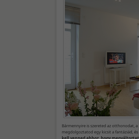
Bármennyire is szereted az otthonodat, a
megdolgoztatod egy kicsit a fantáziád, és
kell venned ahhoz, hogy megváltoztat