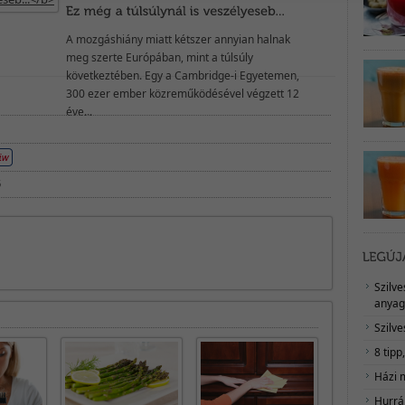
A mozgáshiány miatt kétszer annyian halnak
meg szerte Európában, mint a túlsúly
következtében. Egy a Cambridge-i Egyetemen,
300 ezer ember közreműködésével végzett 12
éve...
ó
Szilv
anyag
Szilve
8 tipp
Házi 
Hurrá,