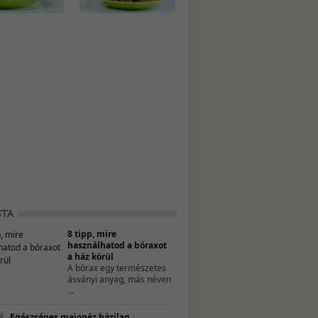
8 tipp, mire
használhatod a bóraxot
a ház körül
A bórax egy természetes
ásványi anyag, más néven
...
Egészséges majonéz házilag