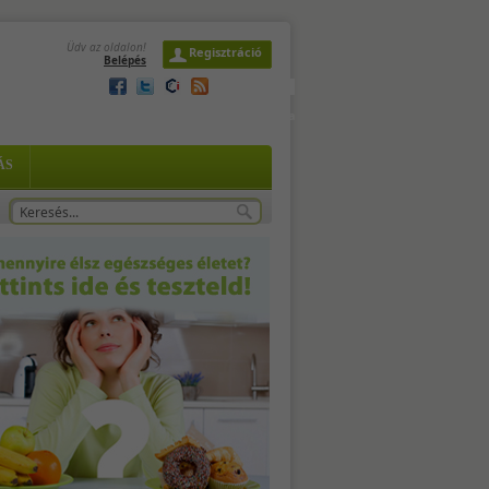
Üdv az oldalon!
Regisztráció
Belépés
en
2026. augusztus 7. péntek,
Ibolya
ÁS