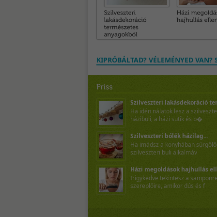
KIPRÓBÁLTAD? VÉLEMÉNYED VAN? S
Szilveszteri lakásdekoráció te
Ha idén nálatok lesz a szilveszte
házibuli, a házi sütik és b�
Szilveszteri bólék házilag...
Ha imádsz a konyhában sürgölőd
szilveszteri buli alkalmáv
Házi megoldások hajhullás elle
Irigykedve tekintesz a sampon
szereplőire, amikor dús és f