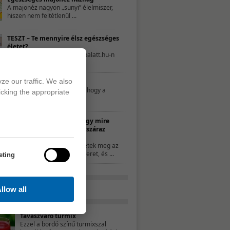
A majonéz nagyon „sunyi” élelmiszer,
hiszen nem feltétlenül ...
TESZT – Te mennyire élsz egészséges
életet?
A következő tesztet a 21napalatt.hu-n
találtuk. Egyszerűen csak ...
ze our traffic. We also
Mit nassoljon a gyerek?
Néhány szülő úgy gondolja, hogy a
icking the appropriate
nassolás rosszat ...
10 ötlet, hogy mire
használd a száraz
kenyeret
Ha nem ettétek meg az
összes kenyeret, és ...
eting
llow all
Tavaszváró turmix
Ezzel a bordó színű turmixszal