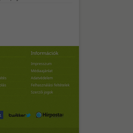
Impresszum
Médiaajánlat
ítés
Adatvédelem
olás
Felhasználási feltételek
Szerzői jogok