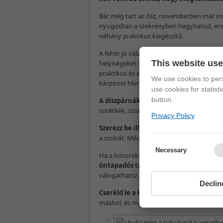
Bár még tart az ősz, novemberben már mi
nyugodtan a szekrényben hagyhatod, ennyir
néhány praktikus kiegészítő.
A fehér jó választás ilyenkor; amellett, hogy
This website us
helyiségeket világosabbnak mutatja.
Egy 
praktikus és esztétikai szempontból egyar
We use cookies to pers
kárpitost hívnod, egy egyszerűbb, ráteríth
use cookies for statist
button.
A díszpárnákat is áthúzhatod, az élé
sötétkék, szürke vagy lila párna nagyon jó
Privacy Policy
Szerezz be illatos mécseseket.
Ezeknek m
a szobát. Mécsestartó helyett pedig megt
Necessary
Ha a bútorokat szeretnéd megújítani, nem
öntapadós tapétával, vagy cseréld ki 
válogathatsz.
Declin
Cseréld le a képeket a falon,
vagy költs
máshol, és máris más hangulatot varázsol