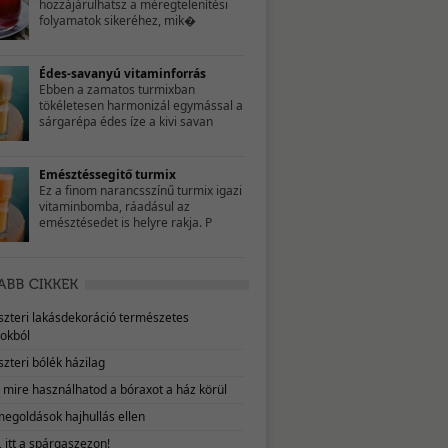
hozzájárulhatsz a méregtelenítési
folyamatok sikeréhez, mik�
Édes-savanyú vitaminforrás
Ebben a zamatos turmixban
tökéletesen harmonizál egymással a
sárgarépa édes íze a kivi savan
Emésztéssegitő turmix
Ez a finom narancsszínű turmix igazi
vitaminbomba, ráadásul az
emésztésedet is helyre rakja. P
eszteri lakásdekoráció természetes
okból
szteri bólék házilag
, mire használhatod a bóraxot a ház körül
megoldások hajhullás ellen
 itt a spárgaszezon!