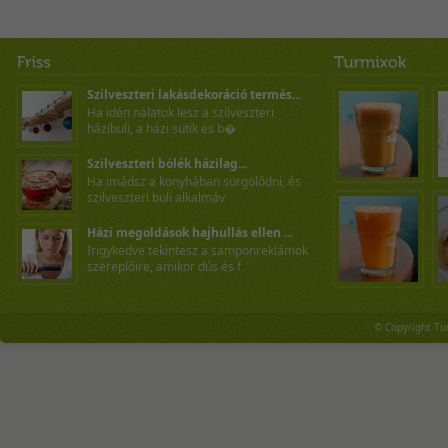
Szilveszteri lakásdekoráció termés...
Ha idén nálatok lesz a szilveszteri
házibuli, a házi sütik és b�
Szilveszteri bólék házilag...
Ha imádsz a konyhában sürgölődni, és
szilveszteri buli alkalmáv
Házi megoldások hajhullás ellen ...
Irigykedve tekintesz a samponreklámok
szereplőire, amikor dús és f
© Copyright Tu