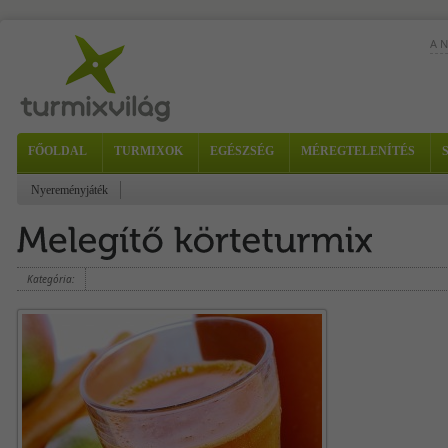
A 
FŐOLDAL
TURMIXOK
EGÉSZSÉG
MÉREGTELENÍTÉS
Nyereményjáték
Hoz
gyö
meg
Kategória: