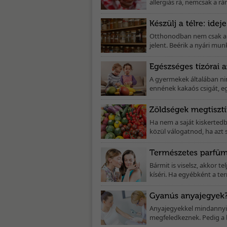
allergiás rá, nemcsak a rá
Otthonodban nem csak a n
jelent. Beérik a nyári mun
A gyermekek általában ni
ennének kakaós csigát, eg
Ha nem a saját kiskertedb
közül válogatnod, ha azt 
Bármit is viselsz, akkor te
kíséri. Ha egyébként a ter
Anyajegyekkel mindannyia
megfeledkeznek. Pedig a 