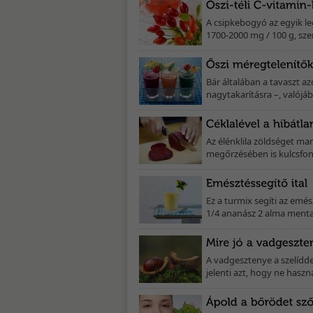
A csipkebogyó az egyik le
1700-2000 mg / 100 g, sze
Bár általában a tavaszt a
nagytakarításra –, valójáb
Az élénklila zöldséget m
megőrzésében is kulcsfont
Ez a turmix segíti az emé
1/4 ananász 2 alma menta 
A vadgesztenye a szelídd
jelenti azt, hogy ne haszn