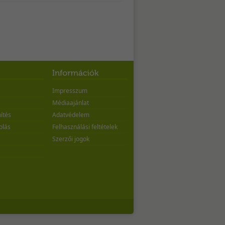
Impresszum
Médiaajánlat
ítés
Adatvédelem
olás
Felhasználási feltételek
Szerzői jogok