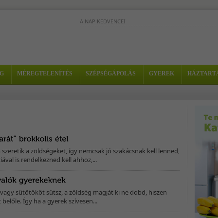
A NAP KEDVENCEI
A füge nagyon jó serkentő és
energetizáló gyümölcs. A belőle készíte
ital gyorsan feltölt. - Hozzávalók: - 1...
Valódi kellemes ébresztő
G
MÉREGTELENÍTÉS
SZÉPSÉGÁPOLÁS
GYEREK
HÁZTART
turmix, vitamindús
zöldségekből és almából. -
Hozzávalók: - 1 sárgarépa 
3-4 retek -...
Stressz- és fáradtságűző turmix, tele
fontos vitaminokkal. - Hozzávalók: - 1/2
sárgadinnye - 5-6 szem eper -...
szeretik a zöldségeket, így nemcsak jó szakácsnak kell lenned,
val is rendelkezned kell ahhoz,...
 vagy sütőtököt sütsz, a zöldség magját ki ne dobd, hiszen
belőle. Így ha a gyerek szívesen...