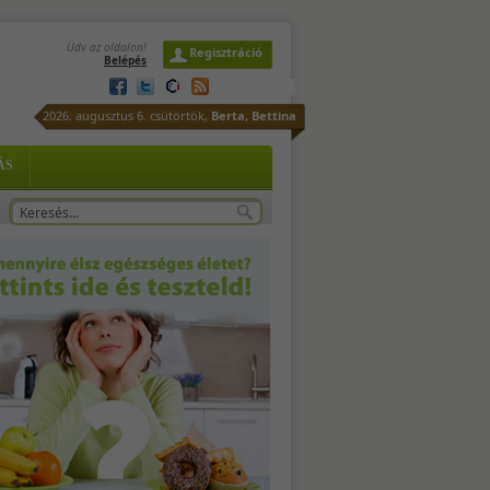
Üdv az oldalon!
Regisztráció
Belépés
tt
2026. augusztus 6. csütörtök,
Berta, Bettina
ÁS
-