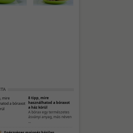
8 tipp, mire
használhatod a bóraxot
a ház körül
A bórax egy természetes
ásványi anyag, más néven
...
Egészséges majonéz házilag