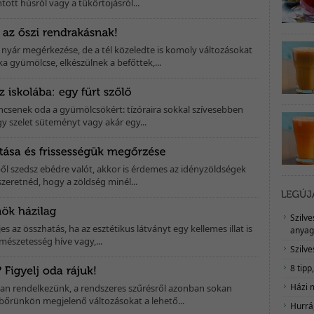
ntott húsról vagy a tükörtojásról...
yár megérkezése, de a tél közeledte is komoly változásokat
ka gyümölcse, elkészülnek a befőttek,...
ncsenek oda a gyümölcsökért: tízóraira sokkal szívesebben
y szelet süteményt vagy akár egy...
ől szedsz ebédre valót, akkor is érdemes az idényzöldségek
szeretnéd, hogy a zöldség minél...
Szilv
ljes az összhatás, ha az esztétikus látványt egy kellemes illat is
anyag
mészetesség híve vagy,...
Szilve
8 tipp
Házi 
n rendelkezünk, a rendszeres szűrésről azonban sokan
bőrünkön megjelenő változásokat a lehető...
Hurrá,