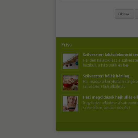
Oldalak:
Szilveszteri lakásdekoráció te
Ha idén nálatok lesz a szilveszte
házibuli, a házi sütik és b�
Szilveszteri bólék házilag...
Ha imádsz a konyhában sürgölőd
szilveszteri buli alkalmáv
Házi megoldások hajhullás elle
Irigykedve tekintesz a sampon
szereplőire, amikor dús és f