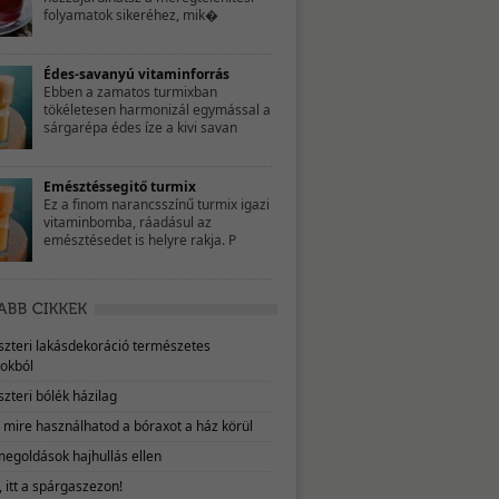
folyamatok sikeréhez, mik�
Édes-savanyú vitaminforrás
Ebben a zamatos turmixban
tökéletesen harmonizál egymással a
sárgarépa édes íze a kivi savan
Emésztéssegitő turmix
Ez a finom narancsszínű turmix igazi
vitaminbomba, ráadásul az
emésztésedet is helyre rakja. P
eszteri lakásdekoráció természetes
okból
szteri bólék házilag
, mire használhatod a bóraxot a ház körül
megoldások hajhullás ellen
 itt a spárgaszezon!