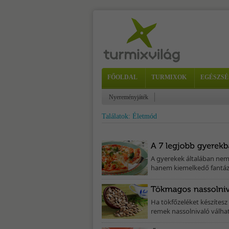
FŐOLDAL
TURMIXOK
EGÉSZSÉ
Nyereményjáték
Találatok: Életmód
A gyerekek általában nem 
hanem kiemelkedő fantáziá
Ha tökfőzeléket készítesz
remek nassolnivaló válhat 