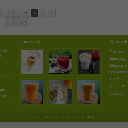
‹
1
2
3
4
5
6
7
›
»
rmés...
Turmixok
ri
Egészség
Méregtelen
Szépségáp
ni, és
Gyerek
Háztartás
n ...
Csatlakozz:
reklámok
© Copyright Turmixvilág. Minden jog fenntartva.