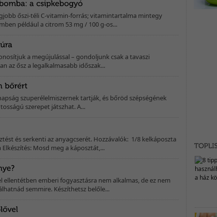
gjobb őszi-téli C-vitamin-forrás; vitamintartalma mintegy
mben például a citrom 53 mg / 100 g-os...
zonosítjuk a megújulással – gondoljunk csak a tavaszi
an az ősz a legalkalmasabb időszak...
anapság szuperélelmiszernek tartják, és bőröd szépségének
osságú szerepet játszhat. A...
sztést és serkenti az anyagcserét. Hozzávalók: 1/8 kelkáposzta
Elkészítés: Mosd meg a káposztát,...
el ellentétben emberi fogyasztásra nem alkalmas, de ez nem
álhatnád semmire. Készíthetsz belőle...