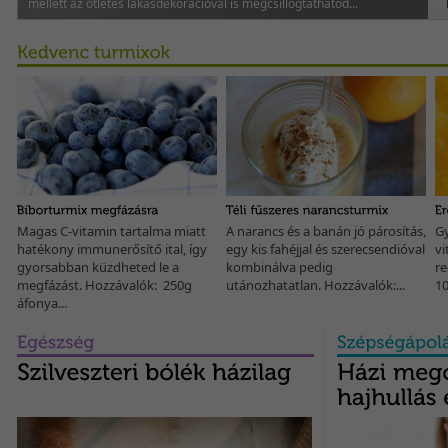
mellett az ötletes lakásdekorációval is megcsillogtathatod...
Magas C-vitamin tartalma miatt
A narancs és a banán jó párosítás,
Gy
A salátákba, krumplihoz, húsokhoz adható és szendvicsek díszítésére
hatékony immunerősítő ital, így
egy kis fahéjjal és szerecsendióval
vi
is alkalmas petrezselyem nagyon egészséges. Nézzük...
gyorsabban küzdheted le a
kombinálva pedig
re
megfázást. Hozzávalók: 250g
utánozhatatlan. Hozzávalók:...
10
áfonya...