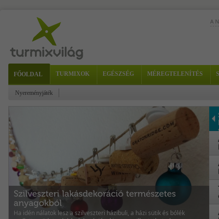
A 
Túl
TURMIXOK
EGÉSZSÉG
MÉREGTELENÍTÉS
FŐOLDAL
zsí
ital
Nyereményjáték
Ha idén nálatok lesz a szilveszteri házibuli, a házi sütik és bólék