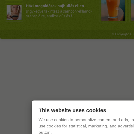
Házi megoldások hajhullás ellen ...
Irigykedve tekintesz a samponreklámok
szereplőire, amikor dús és f
© Copyright Tu
This website uses cookies
We use cookies to personalize content and ads, to 
use cookies for statistical, marketing, and adverti
button.