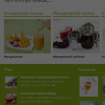
nem könnyű feladat,...
Szilveszteri lakásdekoráció termés...
Ha idén nálatok lesz a szilveszteri
házibuli, a házi sütik és b�
Szilveszteri bólék házilag...
Ha imádsz a konyhában sürgölődni, és
szilveszteri buli alkalmáv