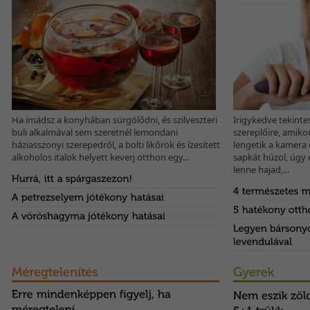
A vöröshagyma remek B1-, B6-, C- és K-vitamin, illetve kalcium-, króm-
és rostforrás. Ennek köszönhetően segíti az emésztést,...
Ha imádsz a konyhában sürgölődni, és szilveszteri
Irigykedve tekint
buli alkalmával sem szeretnél lemondani
szereplőire, amiko
háziasszonyi szerepedről, a bolti likőrök és ízesített
lengetik a kamera 
alkoholos italok helyett keverj otthon egy...
sapkát húzol, úgy 
lenne hajad,...
A tenisz ma már nemcsak a gazdagok sportja; egyre többen űzik
szívesen. Ez nem is csoda, hiszen amellett, hogy jó szórakozás,...