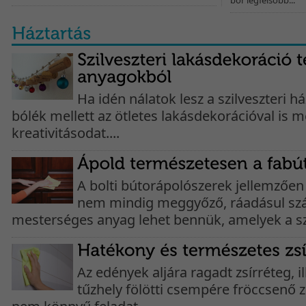
bőr legfelsőbb...
Ha idén nálatok lesz a szilveszteri ház
bólék mellett az ötletes lakásdekorációval is 
kreativitásodat....
A bolti bútorápolószerek jellemzően
nem mindig meggyőző, ráadásul sz
mesterséges anyag lehet bennük, amelyek a sz
Az edények aljára ragadt zsírréteg, i
tűzhely fölötti csempére fröccsenő z