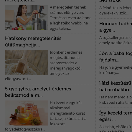
A méregtelenítésnek
A felnőttek is leh
számos előnye van.
gyerekek viszik...
Természetesen az lenne
a leghatékonyabb, ha
A szegfűbors gyulladásgátló és szélhajtó hatással bír, valamint segít
egyáltalán...
megszüntetni a puffadást. A fűszer nagy mennyiségben...
A tojásallergia az 
amely az iskoláskor.
Időnként érdemes
megtisztítanod a
szervezetedet a
Ha jön a gyermeked
méreganyagoktól,
ki néhány...
amelyek az
elfogyasztott...
Ha nem mered a bo
kisbabád ruháit, me
Ha évente egy-két
alkalommal
méregtelenítő kúrát
tartasz, a kúra alatt a
fokozott
A kisebb, elsőfokú
folyadékfogyasztásra...